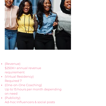
Team Member Name
(Revenue)
$250K+ annual revenue
requirement
(Virtual Residency)
‍Required 7
(One-on-One Coaching)
Up to 15 hours per month depending
on need
(Publicity)
Ad-hoc Influencers & social posts